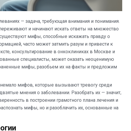
леваниях — задача, требующая внимания и понимания.
 переживают и начинают искать ответы на множество
х существуют мифы, способные искажать правду о
рмацией, часто может затмить разум и привести к
сте, консультирование в онкоклиниках в Москве и
ированные специалисты, может оказать неоценимую
раненные мифы, разобьем их на факты и предложим
о немало мифов, которые вызывают тревогу среди
двзятые мнения о заболевании. Разобрать их — значит,
веренность в построении грамотного плана лечения и
аспознать мифы, но и разоблачить их, основанные на
огии