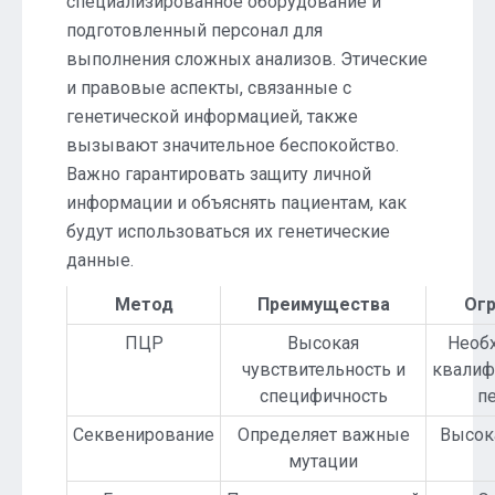
специализированное оборудование и
подготовленный персонал для
выполнения сложных анализов. Этические
и правовые аспекты, связанные с
генетической информацией, также
вызывают значительное беспокойство.
Важно гарантировать защиту личной
информации и объяснять пациентам, как
будут использоваться их генетические
данные.
Метод
Преимущества
Огр
ПЦР
Высокая
Необ
чувствительность и
квалиф
специфичность
п
Секвенирование
Определяет важные
Высок
мутации