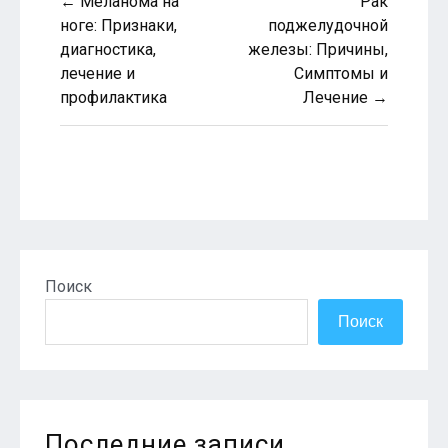
← Меланома на
Рак
по
ноге: Признаки,
поджелудочной
диагностика,
железы: Причины,
записям
лечение и
Симптомы и
профилактика
Лечение →
Поиск
Поиск
Последние записи