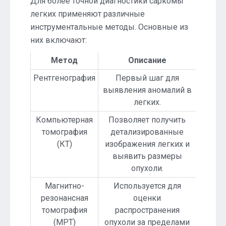
Для более точной диагностики саркомы
легких применяют различные
инструментальные методы. Основные из
них включают:
Метод
Описание
Рентгенография
Первый шаг для
выявления аномалий в
легких.
Компьютерная
Позволяет получить
томография
детализированные
(КТ)
изображения легких и
выявить размеры
опухоли.
Магнитно-
Используется для
резонансная
оценки
томография
распространения
(МРТ)
опухоли за пределами