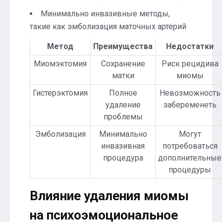
Минимально инвазивные методы,
такие как эмболизация маточных артерий
Метод
Преимущества
Недостатки
Миомэктомия
Сохранение
Риск рецидива
матки
миомы
Гистерэктомия
Полное
Невозможность
удаление
забеременеть
проблемы
Эмболизация
Минимально
Могут
инвазивная
потребоваться
процедура
дополнительные
процедуры
Влияние удаления миомы
на психоэмоциональное